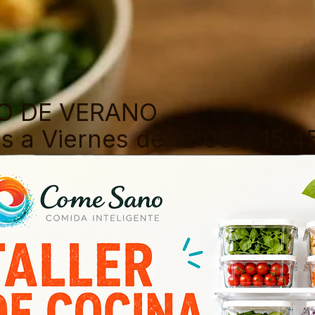
PEDIR MI BOWL
O DE VERANO
s a Viernes de 12:00 a 15:4
 encargos. Tlf 647477384.