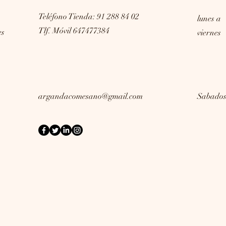
Teléfono Tienda: 91 288 84 02
lunes a
Tlf. Móvil 647477384
es
viernes
argandacomesano@gmail.com
Sabado