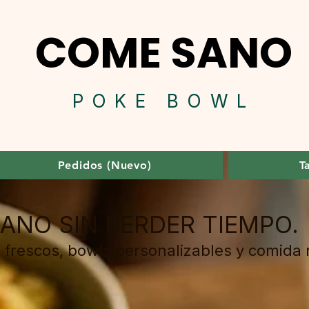
COME SANO
POK
E BOWL
Pedidos (Nuevo)
T
ANO SIN PERDER TIEMPO.
 frescos, bowls personalizables y comida 