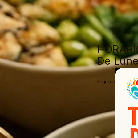
HORARI
De Lune
Seguimos cogiendo