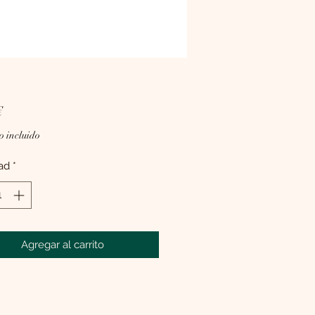
Precio
€
o incluido
ad
*
Agregar al carrito