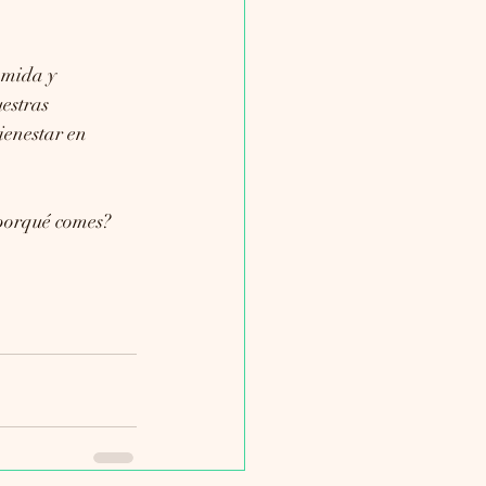
omida y 
estras 
ienestar en 
 porqué comes? 