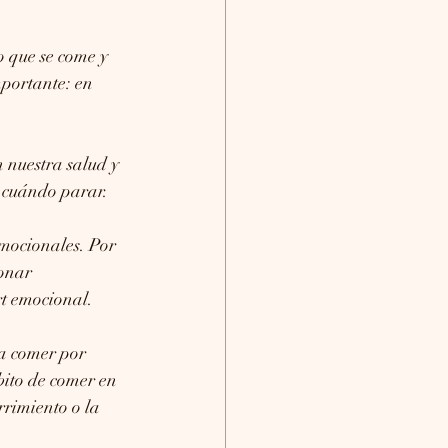
 que se come y 
portante: en 
nuestra salud y 
r cuándo parar.
emocionales. Por 
onar 
rt emocional.
a comer por 
bito de comer en 
rimiento o la 