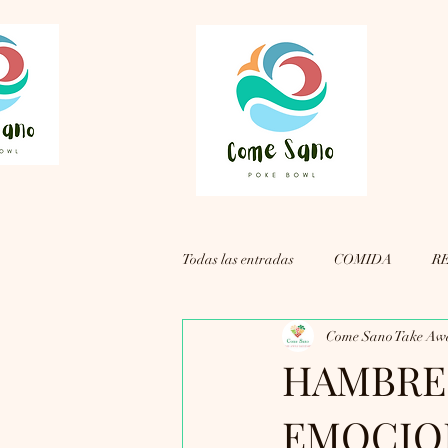
Todas las entradas
COMIDA
R
Come Sano Take Aw
HAMBRE
EMOCIO