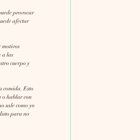
 puede provocar 
uede afectar 
 motivos 
 a las 
tro cuerpo y 
la comida. Esto 
a o hablar con 
o sale como yo 
listo para no 